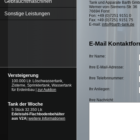
Gebrauchtmaschinen
Tank und Apparate Barth Gm
Werner-von-Siemens-Str. 36
76694 Forst
Sonstige Leistungen
Fon: +49 (0)7251 9151 0
Fax: +49 (0)7251 9151 75
E-mail:
info@barth-tank.de
E-Mail Kontaktfor
Ihr Name:
Ihre E-Mail-Adresse:
Versteigerung
Ihre Telefonnummer:
100.000 Ltr. Löschwassertank,
Zisterne, Sprinklertank, Wassertank
Ihr Anliegen:
für Erdeinbau |
zur Auktion
Ihre Nachricht:
Tank der Woche
5 Stück 32.350 Ltr.
Edelstahl-Flachbodenbehälter
aus V2A
|
weitere Informationen