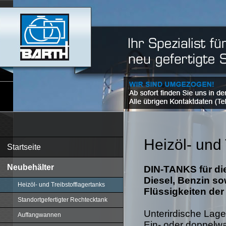
Heizöl- und 
Startseite
Neubehälter
DIN-TANKS für die
Diesel, Benzin s
Heizöl- und Treibstofflagertanks
Flüssigkeiten der
Standortgefertigter Rechtecktank
Unterirdische Lag
Auffangwannen
Ein- oder doppelw