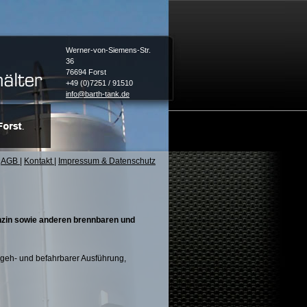
Werner-von-Siemens-Str.
36
76694 Forst
+49 (0)7251 / 91510
info@barth-tank.de
AGB
|
Kontakt
|
Impressum & Datenschutz
enzin sowie anderen brennbaren und
egeh- und befahrbarer Ausführung,