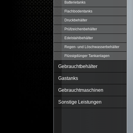
Batterietanks
Flachbodentanks
Druckbehälter
Prüfzeichenbehälter
Edelstahlbehälter
Regen- und Löschwasserbehälter
Flüssigdünger Tankanlagen
Gebrauchtbehälter
Gastanks
Gebrauchtmaschinen
Sonstige Leistungen