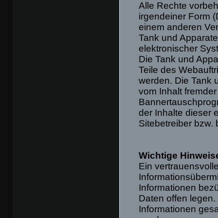
Alle Rechte vorbeha
irgendeiner Form (
einem anderen Ver
Tank und Apparate
elektronischer Syst
Die Tank und Appar
Teile des Webauftr
werden. Die Tank u
vom Inhalt fremder
Bannertauschprogr
der Inhalte dieser 
Sitebetreiber bzw.
Wichtige Hinweis
Ein vertrauensvolle
Informationsübermi
Informationen be
Daten offen legen.
Informationen ges