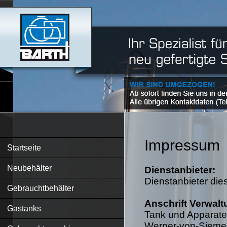
Impressum
Startseite
Neubehälter
Dienstanbieter:
Dienstanbieter die
Gebrauchtbehälter
Anschrift Verwalt
Gastanks
Tank und Apparat
Werner-von-Siemen