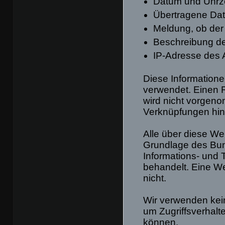
Datum und Uhrze
Übertragene D
Meldung, ob der 
Beschreibung d
IP-Adresse des 
Diese Informatione
verwendet. Einen R
wird nicht vorgen
Verknüpfungen hinsi
Alle über diese W
Grundlage des Bu
Informations- und
behandelt. Eine We
nicht.
Wir verwenden kein
um Zugriffsverhalt
können.