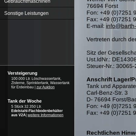
Gebrauchtmaschinen
76694 Forst
Fon: +49 (0)7251 
Sonstige Leistungen
Fax: +49 (0)7251 
E-mail:
info@barth
Vertreten durch de
Sitz der Gesellscha
Ust.IdNr.: DE1430
Steuer-Nr.: 30065
Versteigerung
Anschrift Lager/P
100.000 Ltr. Löschwassertank,
Zisterne, Sprinklertank, Wassertank
Tank und Apparat
für Erdeinbau |
zur Auktion
Carl-Benz-Str. 3
D- 76694 Forst/Ba
Tank der Woche
Fon: +49 (0)7251 
5 Stück 32.350 Ltr.
Edelstahl-Flachbodenbehälter
Fax: +49 (0)7251 
aus V2A
|
weitere Informationen
Rechtlichen Hinw