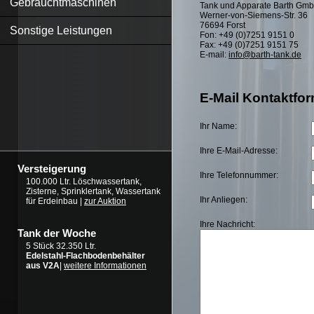
Gebrauchtmaschinen
Tank und Apparate Barth Gm
Werner-von-Siemens-Str. 36
76694 Forst
Sonstige Leistungen
Fon: +49 (0)7251 9151 0
Fax: +49 (0)7251 9151 75
E-mail:
info@barth-tank.de
E-Mail Kontaktfor
Ihr Name:
Ihre E-Mail-Adresse:
Versteigerung
Ihre Telefonnummer:
100.000 Ltr. Löschwassertank,
Zisterne, Sprinklertank, Wassertank
Ihr Anliegen:
für Erdeinbau |
zur Auktion
Ihre Nachricht:
Tank der Woche
5 Stück 32.350 Ltr.
Edelstahl-Flachbodenbehälter
aus V2A
|
weitere Informationen