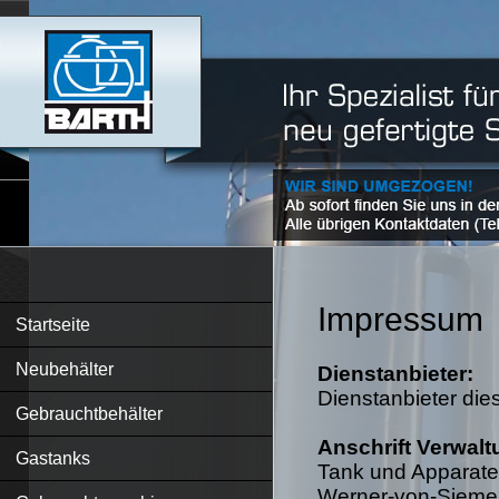
Impressum
Startseite
Neubehälter
Dienstanbieter:
Dienstanbieter die
Gebrauchtbehälter
Anschrift Verwalt
Gastanks
Tank und Apparat
Werner-von-Siemen