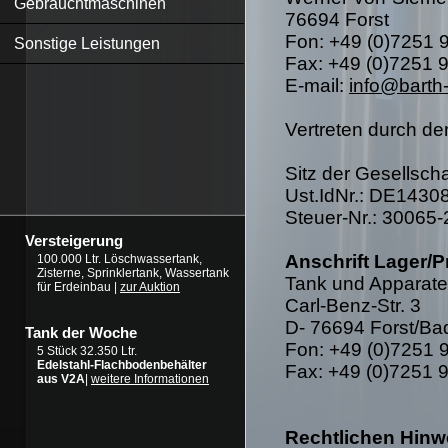
Gebrauchtmaschinen
76694 Forst
Fon: +49 (0)7251 
Sonstige Leistungen
Fax: +49 (0)7251 
E-mail:
info@barth
Vertreten durch de
Sitz der Gesellscha
Ust.IdNr.: DE1430
Steuer-Nr.: 30065
Versteigerung
Anschrift Lager/P
100.000 Ltr. Löschwassertank,
Zisterne, Sprinklertank, Wassertank
Tank und Apparat
für Erdeinbau |
zur Auktion
Carl-Benz-Str. 3
D- 76694 Forst/Ba
Tank der Woche
Fon: +49 (0)7251 
5 Stück 32.350 Ltr.
Edelstahl-Flachbodenbehälter
Fax: +49 (0)7251 
aus V2A
|
weitere Informationen
Rechtlichen Hinw