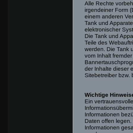
Alle Rechte vorbeha
irgendeiner Form (
einem anderen Ver
Tank und Apparate
elektronischer Syst
Die Tank und Appar
Teile des Webauftr
werden. Die Tank u
vom Inhalt fremder
Bannertauschprogr
der Inhalte dieser 
Sitebetreiber bzw.
Wichtige Hinweis
Ein vertrauensvolle
Informationsübermi
Informationen be
Daten offen legen.
Informationen ges