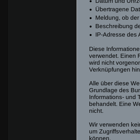
Datum und Uhrze
Übertragene D
Meldung, ob der 
Beschreibung d
IP-Adresse des 
Diese Informatione
verwendet. Einen R
wird nicht vorgen
Verknüpfungen hinsi
Alle über diese W
Grundlage des Bu
Informations- und
behandelt. Eine We
nicht.
Wir verwenden kein
um Zugriffsverhalt
können.