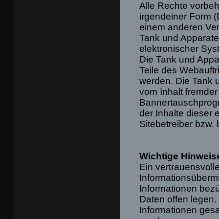
Alle Rechte vorbeha
irgendeiner Form (
einem anderen Ver
Tank und Apparate
elektronischer Syst
Die Tank und Appar
Teile des Webauftr
werden. Die Tank u
vom Inhalt fremder
Bannertauschprogr
der Inhalte dieser 
Sitebetreiber bzw.
Wichtige Hinweis
Ein vertrauensvolle
Informationsübermi
Informationen be
Daten offen legen.
Informationen ges