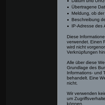
Datum und Uhrze
Übertragene D
Meldung, ob der 
Beschreibung d
IP-Adresse des 
Diese Informatione
verwendet. Einen R
wird nicht vorgen
Verknüpfungen hinsi
Alle über diese W
Grundlage des Bu
Informations- und
behandelt. Eine We
nicht.
Wir verwenden kein
um Zugriffsverhalt
können.