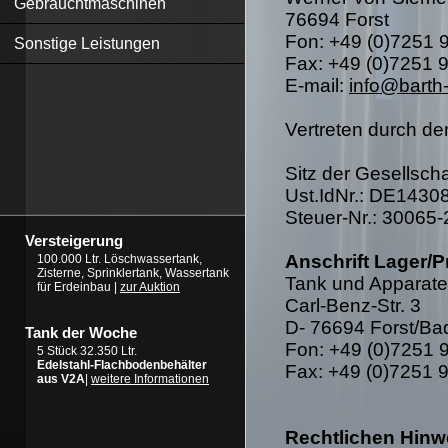
Gebrauchtmaschinen
76694 Forst
Fon: +49 (0)7251 
Sonstige Leistungen
Fax: +49 (0)7251 
E-mail:
info@barth
Vertreten durch de
Sitz der Gesellscha
Ust.IdNr.: DE1430
Steuer-Nr.: 30065
Versteigerung
Anschrift Lager/P
100.000 Ltr. Löschwassertank,
Zisterne, Sprinklertank, Wassertank
Tank und Apparat
für Erdeinbau |
zur Auktion
Carl-Benz-Str. 3
D- 76694 Forst/Ba
Tank der Woche
Fon: +49 (0)7251 
5 Stück 32.350 Ltr.
Edelstahl-Flachbodenbehälter
Fax: +49 (0)7251 
aus V2A
|
weitere Informationen
Rechtlichen Hinw