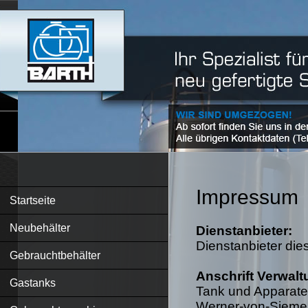
Impressum
Startseite
Neubehälter
Dienstanbieter:
Dienstanbieter die
Gebrauchtbehälter
Anschrift Verwalt
Gastanks
Tank und Apparat
Werner-von-Siemen