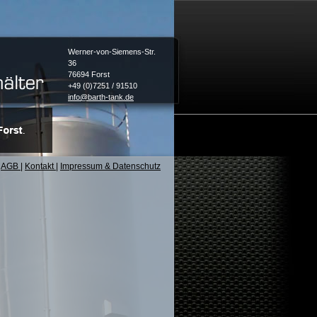
Werner-von-Siemens-Str.
36
76694 Forst
+49 (0)7251 / 91510
info@barth-tank.de
AGB
|
Kontakt
|
Impressum & Datenschutz