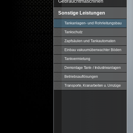
Gebrauchtmaschinen
Sonstige Leistungen
Tankanlagen- und Rohrleitungsbau
Tankschutz
Zapfsäulen und Tankautomaten
Einbau vakuumüberwachter Böden
Tankvermietung
Demontage Tank- / Industrieanlagen
Betriebsauflösungen
Transporte, Kranarbeiten u. Umzüge