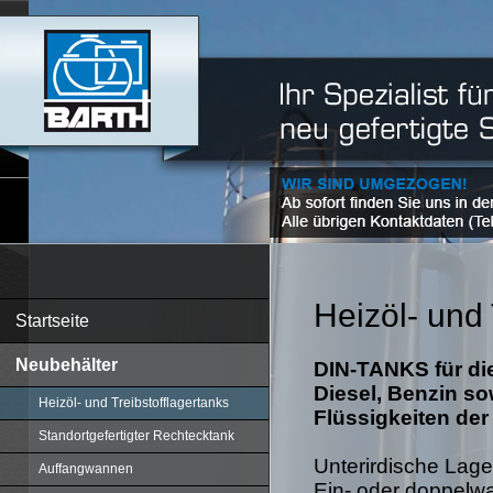
Heizöl- und 
Startseite
Neubehälter
DIN-TANKS für die
Diesel, Benzin s
Heizöl- und Treibstofflagertanks
Flüssigkeiten der
Standortgefertigter Rechtecktank
Unterirdische Lag
Auffangwannen
Ein- oder doppelw