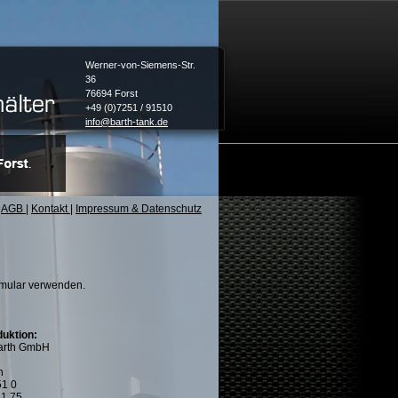
Werner-von-Siemens-Str.
36
76694 Forst
+49 (0)7251 / 91510
info@barth-tank.de
AGB
|
Kontakt
|
Impressum & Datenschutz
ormular verwenden.
duktion:
Barth GmbH
n
51 0
51 75