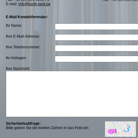
E-mail:
info@barth-tank.de
E-Mail Kontaktformular:
Ihr Name:
Ihre E-Mail-Adresse:
Ihre Telefonnummer:
Ihr Anliegen:
Ihre Nachricht:
Sicherheitsabfrage:
Bitte geben Sie die beiden Zahlen in das Feld ein: