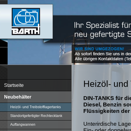
Heizöl- und 
Startseite
Neubehälter
DIN-TANKS für die
Diesel, Benzin s
Heizöl- und Treibstofflagertanks
Flüssigkeiten der
Standortgefertigter Rechtecktank
Unterirdische Lag
Auffangwannen
Ein- oder doppelw