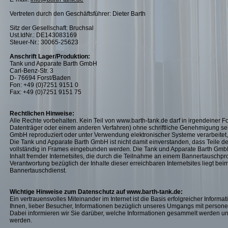
Vertreten durch den Geschäftsführer: Dieter Barth
Sitz der Gesellschaft: Bruchsal
Ust.IdNr.: DE143083169
Steuer-Nr.: 30065-25623
Anschrift Lager/Produktion:
Tank und Apparate Barth GmbH
Carl-Benz-Str. 3
D- 76694 Forst/Baden
Fon: +49 (0)7251 9151 0
Fax: +49 (0)7251 9151 75
Rechtlichen Hinweise:
Alle Rechte vorbehalten. Kein Teil von www.barth-tank.de darf in irgendeiner F
Datenträger oder einem anderen Verfahren) ohne schriftliche Genehmigung sei
GmbH reproduziert oder unter Verwendung elektronischer Systeme verarbeitet, ve
Die Tank und Apparate Barth GmbH ist nicht damit einverstanden, dass Teile de
vollständig in Frames eingebunden werden. Die Tank und Apparate Barth GmbH
Inhalt fremder Internetsites, die durch die Teilnahme an einem Bannertauschp
Verantwortung bezüglich der Inhalte dieser erreichbaren Internetsites liegt bei
Bannertauschdienst.
Wichtige Hinweise zum Datenschutz auf www.barth-tank.de:
Ein vertrauensvolles Miteinander im Internet ist die Basis erfolgreicher Informa
Ihnen, lieber Besucher, Informationen bezüglich unseres Umgangs mit person
Dabei informieren wir Sie darüber, welche Informationen gesammelt werden u
werden.