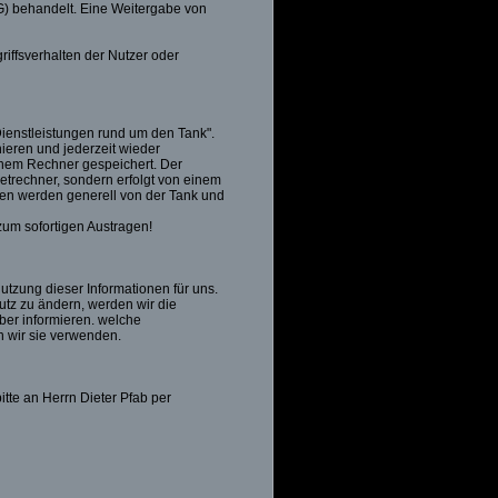
) behandelt. Eine Weitergabe von
iffsverhalten der Nutzer oder
Dienstleistungen rund um den Tank".
ieren und jederzeit wieder
inem Rechner gespeichert. Der
etrechner, sondern erfolgt von einem
sen werden generell von der Tank und
 zum sofortigen Austragen!
tzung dieser Informationen für uns.
utz zu ändern, werden wir die
über informieren. welche
 wir sie verwenden.
te an Herrn Dieter Pfab per