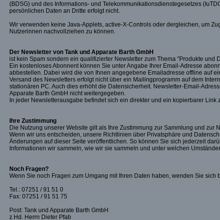
(BDSG) und des Informations- und Telekommunikationsdienstegesetzes (IuTDG
persönlichen Daten an Dritte erfolgt nicht.
Wir verwenden keine Java-Applets, active-X-Controls oder dergleichen, um Zugr
Nutzerinnen nachvollziehen zu können.
Der Newsletter von Tank und Apparate Barth GmbH
ist kein Spam sondern ein qualifizierter Newsletter zum Thema "Produkte und 
Ein kostenloses Abonnent können Sie unter Angabe Ihrer Email-Adresse abonn
abbestellen. Dabei wird die von Ihnen angegebene Emailadresse offline auf e
Versand des Newsletters erfolgt nicht über ein Mailingprogramm auf dem Intern
stationären PC. Auch dies erhöht die Datensicherheit. Newsletter-Email-Adres
Apparate Barth GmbH nicht weitergegeben.
In jeder Newsletterausgabe befindet sich ein direkter und ein kopierbarer Link
Ihre Zustimmung
Die Nutzung unserer Website gilt als Ihre Zustimmung zur Sammlung und zur Nu
Wenn wir uns entscheiden, unsere Richtlinien über Privatsphäre und Datensch
Änderungen auf dieser Seite veröffentlichen. So können Sie sich jederzeit dar
Informationen wir sammeln, wie wir sie sammeln und unter welchen Umständen
Noch Fragen?
Wenn Sie noch Fragen zum Umgang mit Ihren Daten haben, wenden Sie sich bit
Tel.: 07251 / 91 51 0
Fax: 07251 / 91 51 75
Post: Tank und Apparate Barth GmbH
z.Hd. Herrn Dieter Pfab