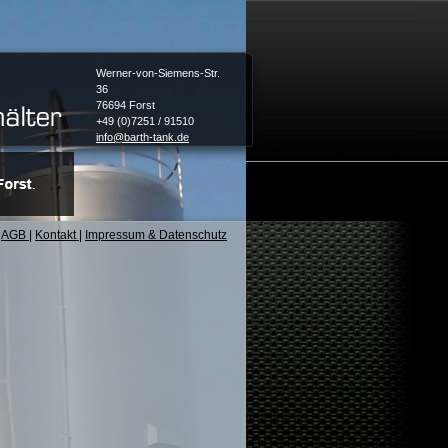
Werner-von-Siemens-Str.
36
76694 Forst
+49 (0)7251 / 91510
info@barth-tank.de
AGB
|
Kontakt
|
Impressum & Datenschutz