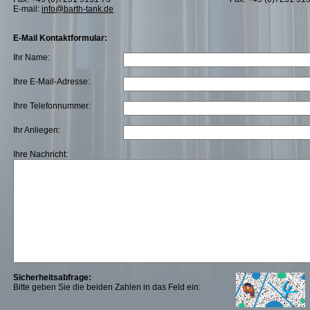
E-mail:
info@barth-tank.de
E-Mail Kontaktformular:
Ihr Name:
Ihre E-Mail-Adresse:
Ihre Telefonnummer:
Ihr Anliegen:
Ihre Nachricht:
Sicherheitsabfrage:
Bitte geben Sie die beiden Zahlen in das Feld ein: