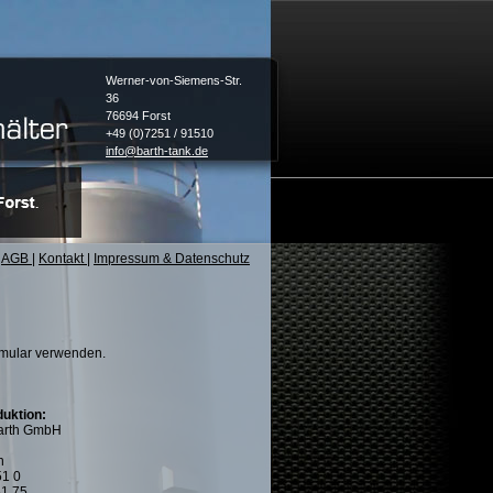
Werner-von-Siemens-Str.
36
76694 Forst
+49 (0)7251 / 91510
info@barth-tank.de
AGB
|
Kontakt
|
Impressum & Datenschutz
ormular verwenden.
duktion:
Barth GmbH
n
51 0
51 75