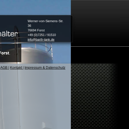
Werner-von-Siemens-Str.
36
76694 Forst
+49 (0)7251 / 91510
info@barth-tank.de
AGB
|
Kontakt
|
Impressum & Datenschutz