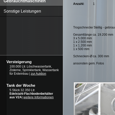
Gebrauchtmaschinen
Anzahl:
1
Sonstige Leistungen
Trogschnecke 5teilig - gebrau
Gesamtlänge ca. 19.200 mm
3 x 5.000 mm
1 x 2.500 mm
1 x 1.200 mm
1 x 500 mm
Schnecken-Ø ca. 300 mm
Versteigerung
ansonsten gem. Fotos
100.000 Ltr. Löschwassertank,
Zisterne, Sprinklertank, Wassertank
für Erdeinbau |
zur Auktion
Tank der Woche
5 Stück 32.350 Ltr.
Edelstahl-Flachbodenbehälter
aus V2A
|
weitere Informationen