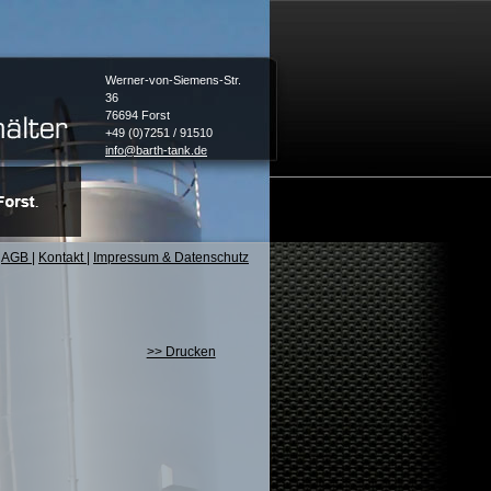
Werner-von-Siemens-Str.
36
76694 Forst
+49 (0)7251 / 91510
info@barth-tank.de
AGB
|
Kontakt
|
Impressum & Datenschutz
>> Drucken