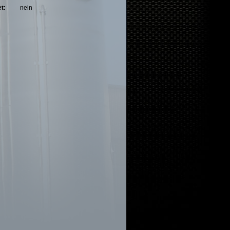
t:
nein