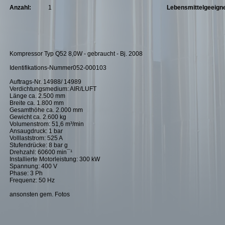
Anzahl:
1
Lebensmittelgeeigne
Kompressor Typ Q52 8,0W - gebraucht - Bj. 2008
Identifikations-Nummer052-000103
Auftrags-Nr. 14988/ 14989
Verdichtungsmedium: AIR/LUFT
Länge ca. 2.500 mm
Breite ca. 1.800 mm
Gesamthöhe ca. 2.000 mm
Gewicht ca. 2.600 kg
Volumenstrom: 51,6 m³/min
Ansaugdruck: 1 bar
Volllaststrom: 525 A
Stufendrücke: 8 bar g
Drehzahl: 60600 min¯¹
Installierte Motorleistung: 300 kW
Spannung: 400 V
Phase: 3 Ph
Frequenz: 50 Hz
ansonsten gem. Fotos