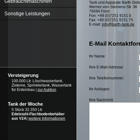
Gebrauchtmaschinen
Tank und Apparate Barth Gm
Werner-von-Siemens-Str. 36
76694 Forst
Sonstige Leistungen
Fon: +49 (0)7251 9151 0
Fax: +49 (0)7251 9151 75
E-mail:
info@barth-tank.de
E-Mail Kontaktfor
Ihr Name:
Ihre E-Mail-Adresse:
Versteigerung
Ihre Telefonnummer:
100.000 Ltr. Löschwassertank,
Zisterne, Sprinklertank, Wassertank
Ihr Anliegen:
für Erdeinbau |
zur Auktion
Ihre Nachricht:
Tank der Woche
5 Stück 32.350 Ltr.
Edelstahl-Flachbodenbehälter
aus V2A
|
weitere Informationen