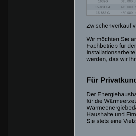
1032G
315.000 Lt
15-881 GF
415.000 Lt
15-882 G
450.000 Lt
Zwischenverkauf v
Wir möchten Sie an
Fachbetrieb für de
Installationsarbe
werden, das wir Ih
Für Privatkun
Der Energiehaushal
für die Wärmeerze
Wärmeenergiebedar
Haushalte und Firm
Sie stets eine Vie