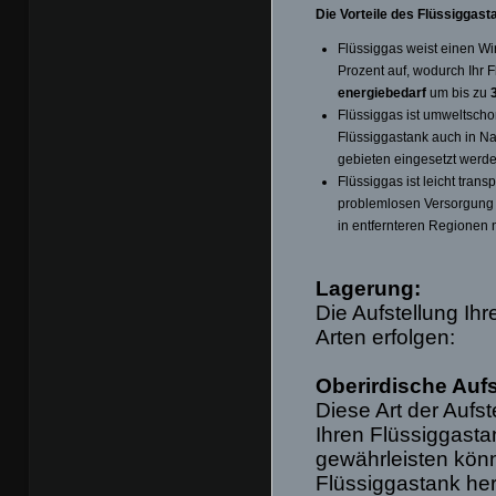
Die Vorteile des Flüssiggast
Flüssiggas weist einen Wi
Prozent auf, wodurch Ihr 
energiebedarf
um bis zu
Flüssiggas ist umweltscho
Flüssiggastank auch in N
gebieten eingesetzt werd
Flüssiggas ist leicht trans
problemlosen Versorgung 
in entfernteren Regionen 
Lagerung:
Die Aufstellung Ih
Arten erfolgen:
Oberirdische Aufs
Diese Art der Aufs
Ihren Flüssiggasta
gewährleisten könn
Flüssiggastank he