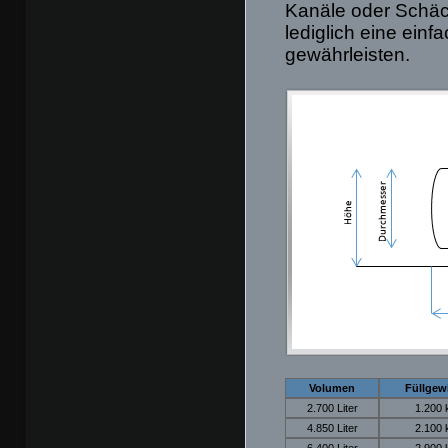
Kanäle oder Schäc
lediglich eine einf
gewährleisten.
Volumen
Füllgew
2.700 Liter
1.200 
4.850 Liter
2.100 
6.400 Liter
2.900 