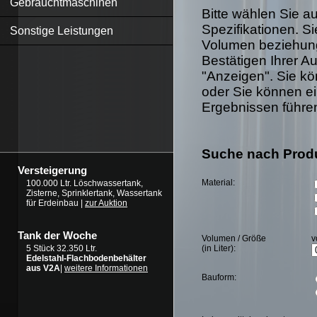
Gebrauchtmaschinen
Bitte wählen Sie 
Spezifikationen. S
Sonstige Leistungen
Volumen beziehung
Bestätigen Ihrer Au
"Anzeigen". Sie kö
oder Sie können ei
Ergebnissen führe
Suche nach Prod
Versteigerung
Material:
100.000 Ltr. Löschwassertank,
Zisterne, Sprinklertank, Wassertank
für Erdeinbau |
zur Auktion
Tank der Woche
Volumen / Größe
v
(in Liter):
5 Stück 32.350 Ltr.
Edelstahl-Flachbodenbehälter
aus V2A
|
weitere Informationen
Bauform: