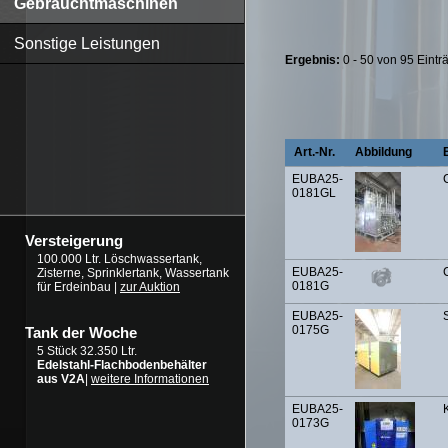
Gebrauchtmaschinen
Sonstige Leistungen
Ergebnis:
0 - 50 von 95 Eintr
Art.-Nr.
Abbildung
EUBA25-
0181GL
Versteigerung
100.000 Ltr. Löschwassertank,
EUBA25-
Zisterne, Sprinklertank, Wassertank
0181G
für Erdeinbau |
zur Auktion
EUBA25-
0175G
Tank der Woche
5 Stück 32.350 Ltr.
Edelstahl-Flachbodenbehälter
aus V2A
|
weitere Informationen
EUBA25-
0173G