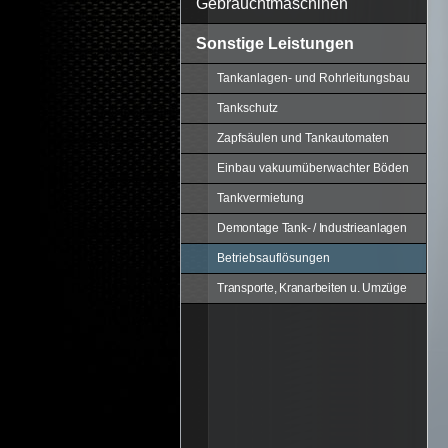
Gebrauchtmaschinen
Sonstige Leistungen
Tankanlagen- und Rohrleitungsbau
Tankschutz
Zapfsäulen und Tankautomaten
Einbau vakuumüberwachter Böden
Tankvermietung
Demontage Tank- / Industrieanlagen
Betriebsauflösungen
Transporte, Kranarbeiten u. Umzüge