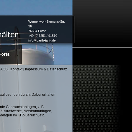
Werner-von-Siemens-Str.
36
76694 Forst
+49 (0)7251 / 91510
info@barth-tank.de
AGB
|
Kontakt
|
Impressum & Datenschutz
sauflösungen durch. Dabei erhalten
ante Gebrauchtanlagen, z. B.
eizkraftwerke, Notstromanlagen,
nlagen im KFZ-Bereich, etc.