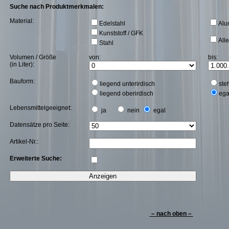
Suche nach Produktmerkmalen:
Material:
Edelstahl
Alu
Kunststoff / GFK
All
Stahl
Volumen / Größe
von:
bis:
(in Liter):
Bauform:
liegend unterirdisch
ste
liegend oberirdisch
ega
Lebensmittelgeeignet:
ja
nein
egal
Datensätze pro Seite:
Artikel-Nr.:
Erweiterte Suche:
– nach oben –