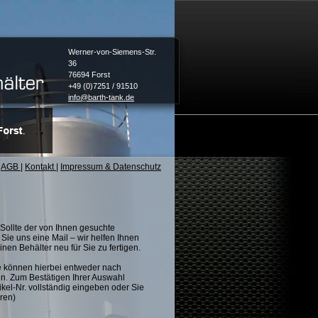
Werner-von-Siemens-Str.
36
76694 Forst
+49 (0)7251 / 91510
info@barth-tank.de
AGB
|
Kontakt
|
Impressum & Datenschutz
Sollte der von Ihnen gesuchte
Sie uns eine Mail – wir helfen Ihnen
nen Behälter neu für Sie zu fertigen.
e können hierbei entweder nach
n. Zum Bestätigen Ihrer Auswahl
ikel-Nr. vollständig eingeben oder Sie
ren)