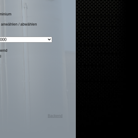
minium
e anwählen / abwählen
hend
l
Backend