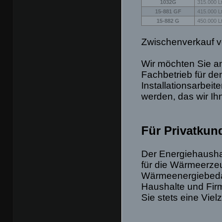
1032G
315.000 Lt
15-881 GF
415.000 Lt
15-882 G
450.000 Lt
Zwischenverkauf v
Wir möchten Sie an
Fachbetrieb für de
Installationsarbe
werden, das wir Ih
Für Privatkun
Der Energiehaushal
für die Wärmeerze
Wärmeenergiebedar
Haushalte und Firm
Sie stets eine Vie