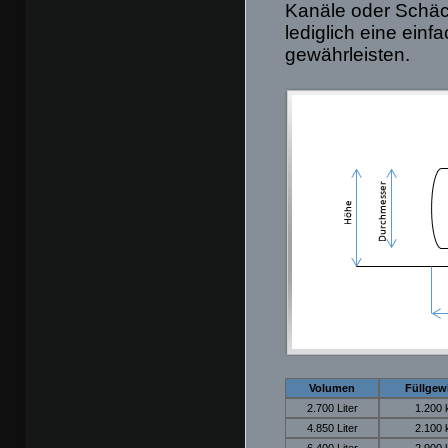
Kanäle oder Schäc
lediglich eine einf
gewährleisten.
Volumen
Füllgew
2.700 Liter
1.200 
4.850 Liter
2.100 
6.400 Liter
2.900 