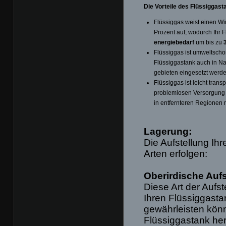
Die Vorteile des Flüssiggast
Flüssiggas weist einen Wi
Prozent auf, wodurch Ihr 
energiebedarf
um bis zu
Flüssiggas ist umweltscho
Flüssiggastank auch in N
gebieten eingesetzt werd
Flüssiggas ist leicht trans
problemlosen Versorgung 
in entfernteren Regionen 
Lagerung:
Die Aufstellung Ih
Arten erfolgen:
Oberirdische Aufs
Diese Art der Aufs
Ihren Flüssiggasta
gewährleisten könn
Flüssiggastank he