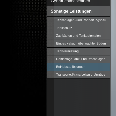
Gebrauchtmaschinen
Sonstige Leistungen
Tankanlagen- und Rohrleitungsbau
Tankschutz
Zapfsäulen und Tankautomaten
Einbau vakuumüberwachter Böden
Tankvermietung
Demontage Tank- / Industrieanlagen
Betriebsauflösungen
Transporte, Kranarbeiten u. Umzüge