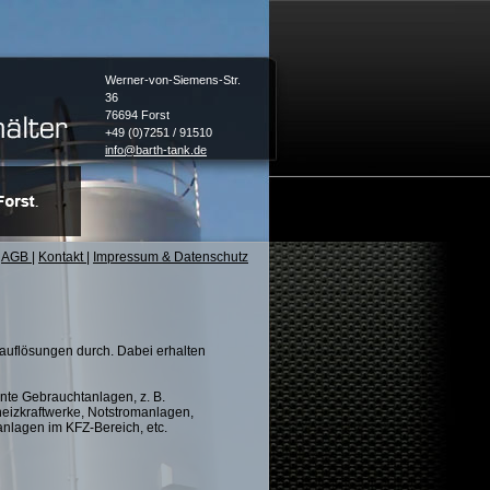
Werner-von-Siemens-Str.
36
76694 Forst
+49 (0)7251 / 91510
info@barth-tank.de
AGB
|
Kontakt
|
Impressum & Datenschutz
sauflösungen durch. Dabei erhalten
ante Gebrauchtanlagen, z. B.
eizkraftwerke, Notstromanlagen,
nlagen im KFZ-Bereich, etc.