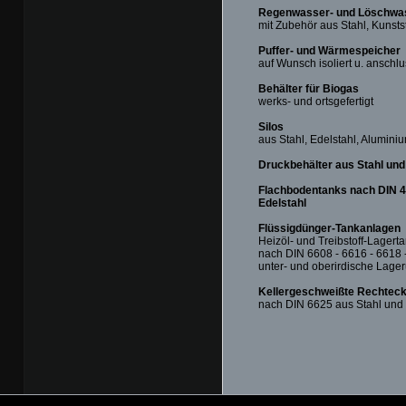
Regenwasser- und Löschwas
mit Zubehör aus Stahl, Kunsts
Puffer- und Wärmespeicher
auf Wunsch isoliert u. anschlu
Behälter für Biogas
werks- und ortsgefertigt
Silos
aus Stahl, Edelstahl, Aluminiu
Druckbehälter aus Stahl und
Flachbodentanks nach DIN 41
Edelstahl
Flüssigdünger-Tankanlagen
Heizöl- und Treibstoff-Lagert
nach DIN 6608 - 6616 - 6618 
unter- und oberirdische Lage
Kellergeschweißte Rechtec
nach DIN 6625 aus Stahl und 