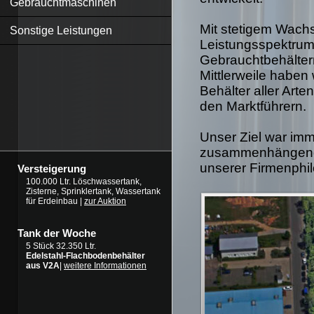
Gebrauchtmaschinen
Mit stetigem Wachs
Sonstige Leistungen
Leistungsspektrum 
Gebrauchtbehälter
Mittlerweile haben
Behälter aller Art
den Marktführern.
Unser Ziel war imm
zusammenhängende
unserer Firmenphil
Versteigerung
100.000 Ltr. Löschwassertank,
Zisterne, Sprinklertank, Wassertank
für Erdeinbau |
zur Auktion
Tank der Woche
5 Stück 32.350 Ltr.
Edelstahl-Flachbodenbehälter
aus V2A
|
weitere Informationen