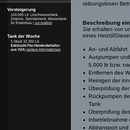
reibungslosen Betr
Versteigerung
100.000 Ltr. Löschwassertank,
Zisterne, Sprinklertank, Wassertank
Beschreibung ein
für Erdeinbau |
zur Auktion
Sie erhalten von u
eines Heizöl/Diese
Tank der Woche
5 Stück 32.350 Ltr.
Edelstahl-Flachbodenbehälter
An- und Abfahrt
aus V2A
|
weitere Informationen
Auspumpen und Z
5.000 ltr bzw. 
Entfernen des 
Reinigen der in
Überprüfung der
Rückpumpen des 
Tank
Überprüfung de
Inbetriebnahme 
Abtransport un