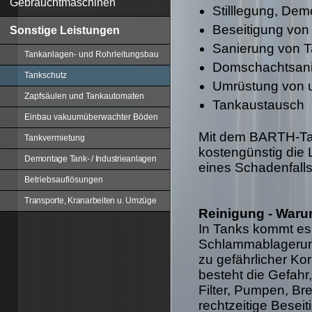
Gebrauchtmaschinen
Stilllegung, De
Beseitigung vo
Sonstige Leistungen
Sanierung von 
Tankanlagen- und Rohrleitungsbau
Domschachtsan
Tankschutz
Umrüstung von u
Zapfsäulen und Tankautomaten
Tankaustausch
Einbau vakuumüberwachter Böden
Mit dem BARTH-Ta
Tankvermietung
kostengünstig die
Demontage Tank- / Industrieanlagen
eines Schadenfall
Betriebsauflösungen
Transporte, Kranarbeiten u. Umzüge
Reinigung - War
In Tanks kommt es 
Schlammablagerung
zu gefährlicher Ko
besteht die Gefahr
Filter, Pumpen, Br
rechtzeitige Beseit