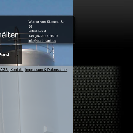
Werner-von-Siemens-Str.
36
76694 Forst
+49 (0)7251 / 91510
info@barth-tank.de
AGB
|
Kontakt
|
Impressum & Datenschutz