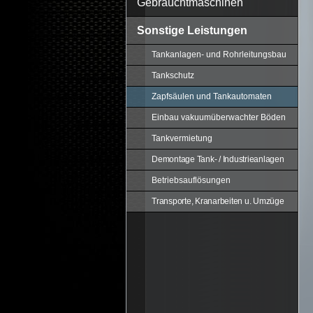
Gebrauchtmaschinen
Sonstige Leistungen
Tankanlagen- und Rohrleitungsbau
Tankschutz
Zapfsäulen und Tankautomaten
Einbau vakuumüberwachter Böden
Tankvermietung
Demontage Tank- / Industrieanlagen
Betriebsauflösungen
Transporte, Kranarbeiten u. Umzüge