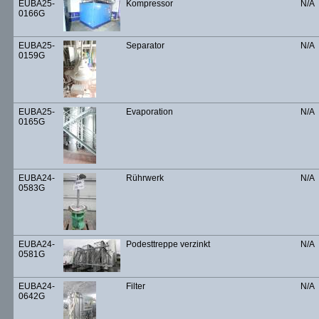
EUBA25-
Kompressor
N/A
0166G
EUBA25-
Separator
N/A
0159G
EUBA25-
Evaporation
N/A
0165G
EUBA24-
Rührwerk
N/A
0583G
EUBA24-
Podesttreppe verzinkt
N/A
0581G
EUBA24-
Filter
N/A
0642G