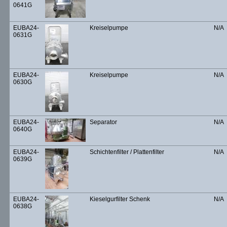
0641G
EUBA24-
Kreiselpumpe
N/A
0631G
EUBA24-
Kreiselpumpe
N/A
0630G
EUBA24-
Separator
N/A
0640G
EUBA24-
Schichtenfilter / Plattenfilter
N/A
0639G
EUBA24-
Kieselgurfilter Schenk
N/A
0638G