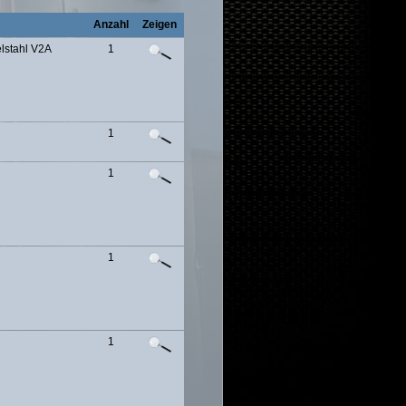
Anzahl
Zeigen
lstahl V2A
1
1
1
1
1