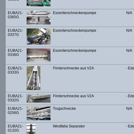
EUBA21-
Exzenterschneckenpumpe
N/A
0365G
EUBA21-
Exzenterschneckenpumpe
N/A
0337G
EUBA21-
Exzenterschneckenpumpe
N/A
0336G
EUBA21-
Förderschnecke aus V2A
-
Ede
0333G
EUBA21-
Förderschnecke aus V2A
-
Ede
0332G
EUBA21-
Trogschnecke
N/A
0256G
EUBA21-
Westfalia Separator
-
Ede
0132G