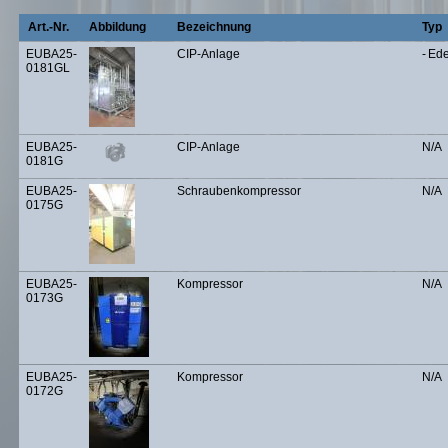
Art.-Nr.
Abbildung
Bezeichnung
Typ
EUBA25-
CIP-Anlage
-
Ede
0181GL
EUBA25-
CIP-Anlage
N/A
0181G
EUBA25-
Schraubenkompressor
N/A
0175G
EUBA25-
Kompressor
N/A
0173G
EUBA25-
Kompressor
N/A
0172G