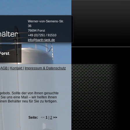
Werner-von-Siemens-Str.
36
76694 Forst
+49 (0)7251 / 91510
info@barth-tank.de
AGB
|
Kontakt
|
Impressum & Datenschutz
ebots. Sollte der von Ihnen gesuchte
Sie uns eine Mail – wir helfen Ihnen
nen Behälter neu für Sie zu fertigen.
Seite:
<<
1
|
2
>>