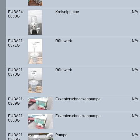
EUBA24-
Kreiselpumpe
N/A
0630G
EUBA21-
Rührwerk
N/A
0371G
EUBA21-
Rührwerk
N/A
0370G
EUBA21-
Exzenterschneckenpumpe
N/A
0369G
EUBA21-
Exzenterschneckenpumpe
N/A
0368G
EUBA21-
Pumpe
N/A
0366G