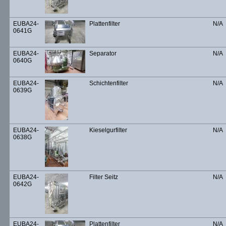
EUBA24-
Plattenfilter
N/A
0641G
EUBA24-
Separator
N/A
0640G
EUBA24-
Schichtenfilter
N/A
0639G
EUBA24-
Kieselgurfilter
N/A
0638G
EUBA24-
Filter Seitz
N/A
0642G
EUBA24-
Plattenfilter
N/A