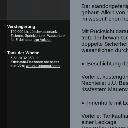
Der standortgefer
gebaut. Allein von
im wesentlichen he
Versteigerung
Mit Rücksicht dara
100.000 Ltr. Löschwassertank,
Zisterne, Sprinklertank, Wassertank
trotz der bewährte
für Erdeinbau |
zur Auktion
doppelte Sicherheit
wesentlichen durch
Tank der Woche
5 Stück 32.350 Ltr.
Edelstahl-Flachbodenbehälter
Beschichtung de
aus V2A
|
weitere Informationen
Vorteile: kostengün
Nachteile: u.U. B
rissfestem Mauerw
Innenhülle mit 
Vorteile: Tankauffa
einer Leckage