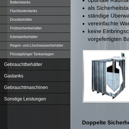
optimale Rauma
Batterietanks
als Sicherheits
Flachbodentanks
ständige Überwa
Druckbehälter
vereinfachte War
Prüfzeichenbehälter
keine Einbrings
Edelstahlbehälter
vorgefertigten 
Regen- und Löschwasserbehälter
Flüssigdünger Tankanlagen
Gebrauchtbehälter
Gastanks
Gebrauchtmaschinen
Sonstige Leistungen
Doppelte Sicherhe