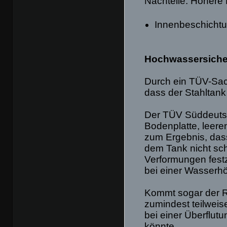
Nachteile: Höhere
Innenbeschicht
Hochwassersiche
Durch ein TÜV-Sac
dass der Stahltan
Der TÜV Süddeutsc
Bodenplatte, leere
zum Ergebnis, das
dem Tank nicht sch
Verformungen festz
bei einer Wasser
Kommt sogar der R
zumindest teilweise
bei einer Überflut
könnte.