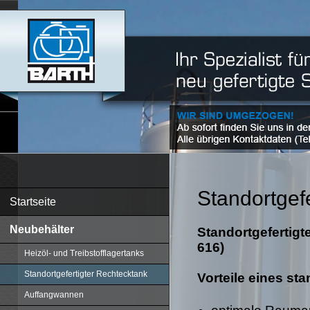
Standortgef
Startseite
Neubehälter
Standortgefertigt
616)
Heizöl- und Treibstofflagertanks
Standortgefertigter Rechtecktank
Vorteile eines st
Auffangwannen