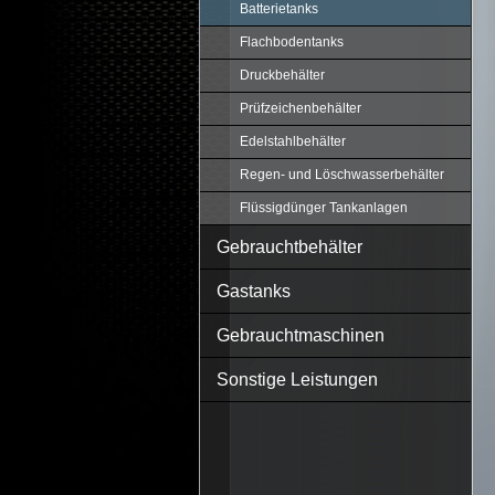
Batterietanks
Flachbodentanks
Druckbehälter
Prüfzeichenbehälter
Edelstahlbehälter
Regen- und Löschwasserbehälter
Flüssigdünger Tankanlagen
Gebrauchtbehälter
Gastanks
Gebrauchtmaschinen
Sonstige Leistungen