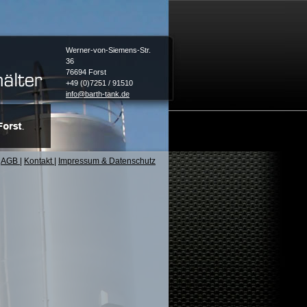
Werner-von-Siemens-Str.
36
76694 Forst
+49 (0)7251 / 91510
info@barth-tank.de
AGB
|
Kontakt
|
Impressum & Datenschutz