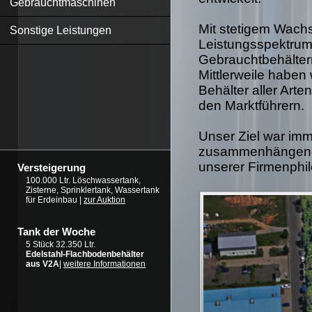
Gebrauchtmaschinen
Mit stetigem Wachs
Sonstige Leistungen
Leistungsspektrum 
Gebrauchtbehälter
Mittlerweile haben
Behälter aller Art
den Marktführern.
Unser Ziel war imm
zusammenhängende
unserer Firmenphil
Versteigerung
100.000 Ltr. Löschwassertank,
Zisterne, Sprinklertank, Wassertank
für Erdeinbau |
zur Auktion
Tank der Woche
5 Stück 32.350 Ltr.
Edelstahl-Flachbodenbehälter
aus V2A
|
weitere Informationen