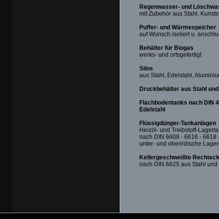
Regenwasser- und Löschwas
mit Zubehör aus Stahl, Kunsts
Puffer- und Wärmespeicher
auf Wunsch isoliert u. anschlu
Behälter für Biogas
werks- und ortsgefertigt
Silos
aus Stahl, Edelstahl, Aluminiu
Druckbehälter aus Stahl und
Flachbodentanks nach DIN 41
Edelstahl
Flüssigdünger-Tankanlagen
Heizöl- und Treibstoff-Lagert
nach DIN 6608 - 6616 - 6618 
unter- und oberirdische Lage
Kellergeschweißte Rechtec
nach DIN 6625 aus Stahl und 