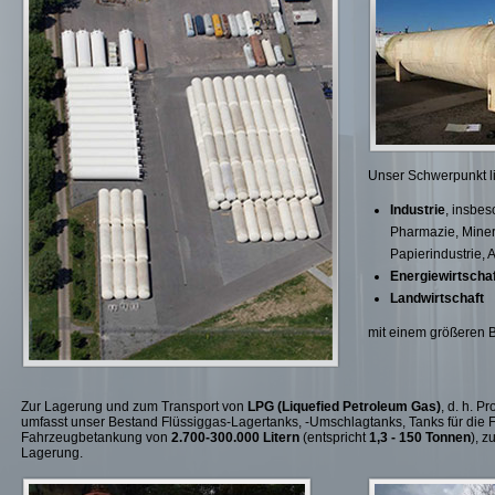
Unser Schwerpunkt l
Industrie
, insbe
Pharmazie, Miner
Papierindustrie,
Energiewirtschaf
Landwirtschaft
mit einem größeren B
Zur Lagerung und zum Transport von
LPG (Liquefied Petroleum Gas)
, d. h. 
umfasst unser Bestand Flüssiggas-Lagertanks, -Umschlagtanks, Tanks für die 
Fahrzeugbetankung von
2.700-300.000 Litern
(entspricht
1,3 - 150 Tonnen
), z
Lagerung.