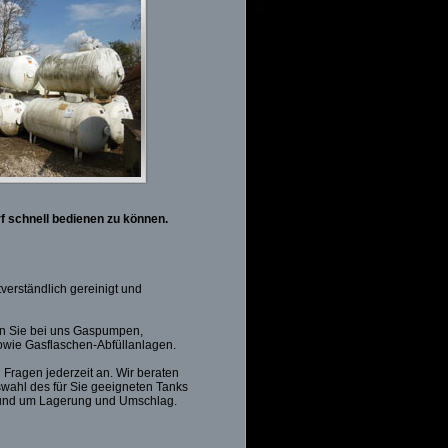
f schnell bedienen zu können.
tverständlich gereinigt und
en Sie bei uns Gaspumpen,
owie Gasflaschen-Abfüllanlagen.
 Fragen jederzeit an. Wir beraten
swahl des für Sie geeigneten Tanks
rund um Lagerung und Umschlag.