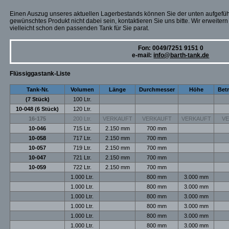
Einen Auszug unseres aktuellen Lagerbestands können Sie der unten aufgeführ
gewünschtes Produkt nicht dabei sein, kontaktieren Sie uns bitte. Wir erweite
vielleicht schon den passenden Tank für Sie parat.
Fon: 0049/7251 9151 0
e-mail:
info@barth-tank.de
Flüssiggastank-Liste
Tank-Nr.
Volumen
Länge
Durchmesser
Höhe
Bet
(7 Stück)
100 Ltr.
10-048 (6 Stück)
120 Ltr.
16-175
200 Ltr.
VERKAUFT
VERKAUFT
VERKAUFT
V
10-046
715 Ltr.
2.150 mm
700 mm
10-058
717 Ltr.
2.150 mm
700 mm
10-057
719 Ltr.
2.150 mm
700 mm
10-047
721 Ltr.
2.150 mm
700 mm
10-059
722 Ltr.
2.150 mm
700 mm
1.000 Ltr.
800 mm
3.000 mm
1.000 Ltr.
800 mm
3.000 mm
1.000 Ltr.
800 mm
3.000 mm
1.000 Ltr.
800 mm
3.000 mm
1.000 Ltr.
800 mm
3.000 mm
1.000 Ltr.
800 mm
3.000 mm