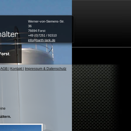
Werner-von-Siemens-Str.
36
76694 Forst
+49 (0)7251 / 91510
info@barth-tank.de
AGB
|
Kontakt
|
Impressum & Datenschutz
eine
ltern.