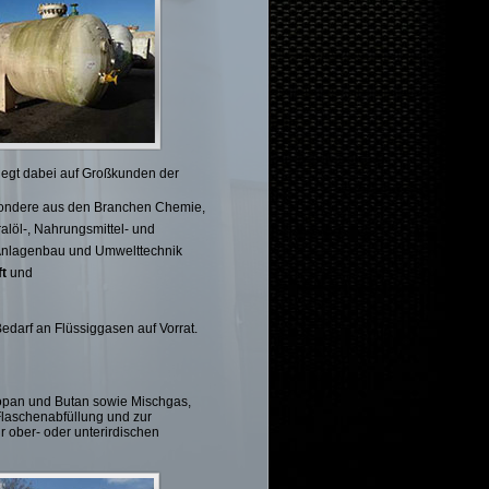
iegt dabei auf Großkunden der
sondere aus den Branchen Chemie,
alöl-, Nahrungsmittel- und
 Anlagenbau und Umwelttechnik
t
und
edarf an Flüssiggasen auf Vorrat.
Propan und Butan sowie Mischgas,
Flaschenabfüllung und zur
ur ober- oder unterirdischen