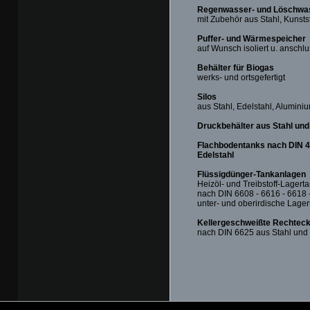
Regenwasser- und Löschwas
mit Zubehör aus Stahl, Kunsts
Puffer- und Wärmespeicher
auf Wunsch isoliert u. anschlu
Behälter für Biogas
werks- und ortsgefertigt
Silos
aus Stahl, Edelstahl, Aluminiu
Druckbehälter aus Stahl und
Flachbodentanks nach DIN 41
Edelstahl
Flüssigdünger-Tankanlagen
Heizöl- und Treibstoff-Lagert
nach DIN 6608 - 6616 - 6618 
unter- und oberirdische Lage
Kellergeschweißte Rechtec
nach DIN 6625 aus Stahl und 