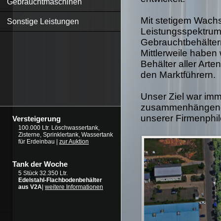
Gebrauchtmaschinen
Mit stetigem Wachs
Sonstige Leistungen
Leistungsspektrum 
Gebrauchtbehälter
Mittlerweile haben
Behälter aller Art
den Marktführern.
Unser Ziel war imm
zusammenhängende
unserer Firmenphil
Versteigerung
100.000 Ltr. Löschwassertank,
Zisterne, Sprinklertank, Wassertank
für Erdeinbau |
zur Auktion
Tank der Woche
5 Stück 32.350 Ltr.
Edelstahl-Flachbodenbehälter
aus V2A
|
weitere Informationen