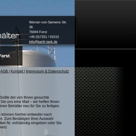
Werner-von-Siemens-Str.
36
76694 Forst
+49 (0)7251 / 91510
info@barth-tank.de
AGB
|
Kontakt
|
Impressum & Datenschutz
Sollte der von Ihnen gesuchte
Sie uns eine Mail – wir helfen Ihnen
nen Behälter neu für Sie zu fertigen.
e können hierbei entweder nach
n. Zum Bestätigen Ihrer Auswahl
ikel-Nr. vollständig eingeben oder Sie
ren)