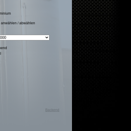
minium
e anwählen / abwählen
hend
l
Backend