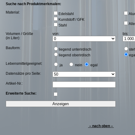
Suche nach Produktmerkmalen:
Material:
Edelstahl
Alu
Kunststoff / GFK
All
Stahl
Volumen / Größe
von:
bis:
(in Liter):
Bauform:
liegend unterirdisch
ste
liegend oberirdisch
ega
Lebensmittelgeeignet:
ja
nein
egal
Datensätze pro Seite:
Artikel-Nr.:
Erweiterte Suche:
– nach oben –