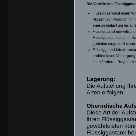
Die Vorteile des Flüssiggast
Flüssiggas weist einen Wi
Prozent auf, wodurch Ihr 
energiebedarf
um bis zu
Flüssiggas ist umweltscho
Flüssiggastank auch in N
gebieten eingesetzt werd
Flüssiggas ist leicht trans
problemlosen Versorgung 
in entfernteren Regionen 
Lagerung:
Die Aufstellung Ih
Arten erfolgen:
Oberirdische Aufs
Diese Art der Aufs
Ihren Flüssiggasta
gewährleisten könn
Flüssiggastank he