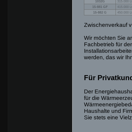
1032G
315.000 Lt
15-881 GF
415.000 Lt
15-882 G
450.000 Lt
Zwischenverkauf v
Wir möchten Sie an
Fachbetrieb für de
Installationsarbe
werden, das wir Ih
Für Privatkun
Der Energiehaushal
für die Wärmeerze
Wärmeenergiebedar
Haushalte und Firm
Sie stets eine Vie