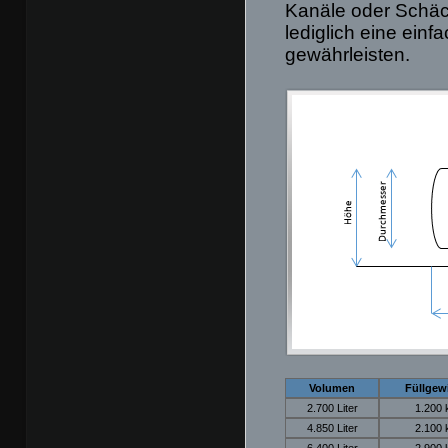
Kanäle oder Schäc
lediglich eine einf
gewährleisten.
Volumen
Füllgew
2.700 Liter
1.200 
4.850 Liter
2.100 
6.400 Liter
2.900 