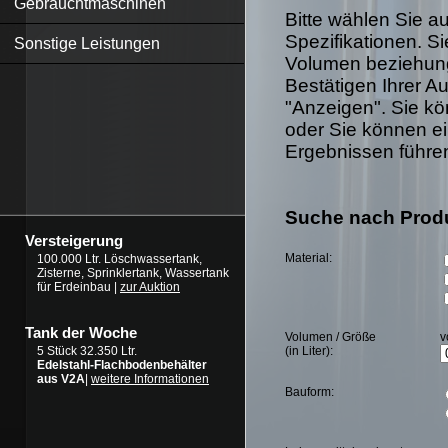
Gebrauchtmaschinen
Bitte wählen Sie 
Spezifikationen. S
Sonstige Leistungen
Volumen beziehung
Bestätigen Ihrer Au
"Anzeigen". Sie kö
oder Sie können ei
Ergebnissen führe
Suche nach Prod
Versteigerung
Material:
100.000 Ltr. Löschwassertank,
Zisterne, Sprinklertank, Wassertank
für Erdeinbau |
zur Auktion
Tank der Woche
Volumen / Größe
v
(in Liter):
5 Stück 32.350 Ltr.
Edelstahl-Flachbodenbehälter
aus V2A
|
weitere Informationen
Bauform: