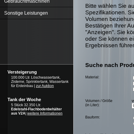
Gebrauchtmaschinen
Bitte wählen Sie 
Spezifikationen. S
Sonstige Leistungen
Volumen beziehung
Bestätigen Ihrer Au
"Anzeigen". Sie kö
oder Sie können ei
Ergebnissen führe
Suche nach Prod
Versteigerung
Material:
100.000 Ltr. Löschwassertank,
Zisterne, Sprinklertank, Wassertank
für Erdeinbau |
zur Auktion
Tank der Woche
Volumen / Größe
v
(in Liter):
5 Stück 32.350 Ltr.
Edelstahl-Flachbodenbehälter
aus V2A
|
weitere Informationen
Bauform: