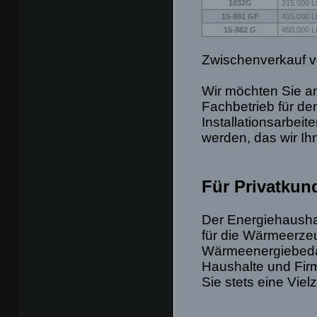
1032G
315.000 Lt
15-881 GF
415.000 Lt
15-882 G
450.000 Lt
Zwischenverkauf v
Wir möchten Sie an
Fachbetrieb für de
Installationsarbe
werden, das wir Ih
Für Privatkun
Der Energiehaushal
für die Wärmeerze
Wärmeenergiebedar
Haushalte und Firm
Sie stets eine Vie