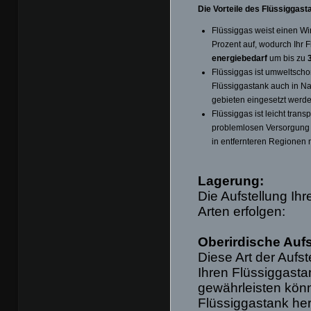
Die Vorteile des Flüssiggast
Flüssiggas weist einen Wi
Prozent auf, wodurch Ihr 
energiebedarf
um bis zu
Flüssiggas ist umweltscho
Flüssiggastank auch in N
gebieten eingesetzt werd
Flüssiggas ist leicht trans
problemlosen Versorgung 
in entfernteren Regionen 
Lagerung:
Die Aufstellung Ih
Arten erfolgen:
Oberirdische Aufs
Diese Art der Aufs
Ihren Flüssiggasta
gewährleisten könn
Flüssiggastank he