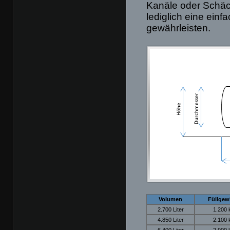
Kanäle oder Schäc
lediglich eine einf
gewährleisten.
Volumen
Füllgew
2.700 Liter
1.200 
4.850 Liter
2.100 
6.400 Liter
2.900 