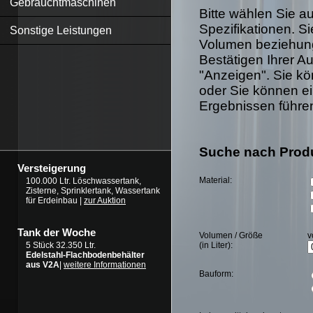
Gebrauchtmaschinen
Bitte wählen Sie 
Spezifikationen. S
Sonstige Leistungen
Volumen beziehung
Bestätigen Ihrer Au
"Anzeigen". Sie kö
oder Sie können ei
Ergebnissen führe
Suche nach Prod
Versteigerung
Material:
100.000 Ltr. Löschwassertank,
Zisterne, Sprinklertank, Wassertank
für Erdeinbau |
zur Auktion
Tank der Woche
Volumen / Größe
v
(in Liter):
5 Stück 32.350 Ltr.
Edelstahl-Flachbodenbehälter
aus V2A
|
weitere Informationen
Bauform: