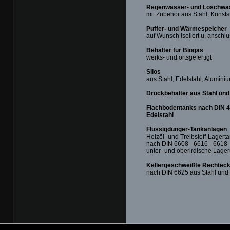
Regenwasser- und Löschwas
mit Zubehör aus Stahl, Kunsts
Puffer- und Wärmespeicher
auf Wunsch isoliert u. anschlu
Behälter für Biogas
werks- und ortsgefertigt
Silos
aus Stahl, Edelstahl, Aluminiu
Druckbehälter aus Stahl und
Flachbodentanks nach DIN 41
Edelstahl
Flüssigdünger-Tankanlagen
Heizöl- und Treibstoff-Lagert
nach DIN 6608 - 6616 - 6618 
unter- und oberirdische Lage
Kellergeschweißte Rechtec
nach DIN 6625 aus Stahl und 