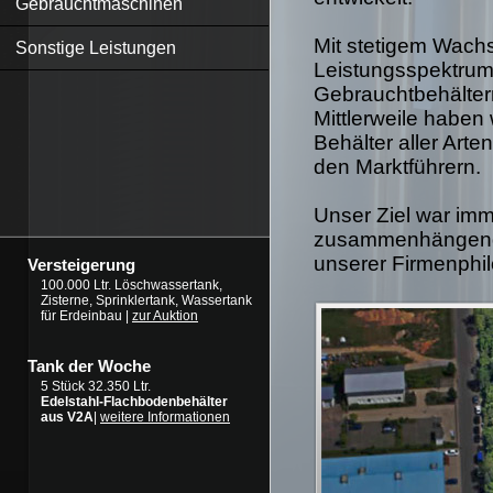
Gebrauchtmaschinen
Mit stetigem Wachs
Sonstige Leistungen
Leistungsspektrum 
Gebrauchtbehälter
Mittlerweile haben
Behälter aller Art
den Marktführern.
Unser Ziel war imm
zusammenhängende
unserer Firmenphil
Versteigerung
100.000 Ltr. Löschwassertank,
Zisterne, Sprinklertank, Wassertank
für Erdeinbau |
zur Auktion
Tank der Woche
5 Stück 32.350 Ltr.
Edelstahl-Flachbodenbehälter
aus V2A
|
weitere Informationen