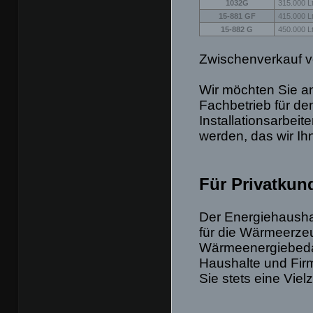
1032G
315.000 Lt
15-881 GF
415.000 Lt
15-882 G
450.000 Lt
Zwischenverkauf v
Wir möchten Sie an
Fachbetrieb für de
Installationsarbe
werden, das wir Ih
Für Privatkun
Der Energiehaushal
für die Wärmeerze
Wärmeenergiebedar
Haushalte und Firm
Sie stets eine Vie