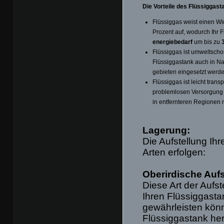
Die Vorteile des Flüssiggast
Flüssiggas weist einen Wi
Prozent auf, wodurch Ihr 
energiebedarf
um bis zu
Flüssiggas ist umweltscho
Flüssiggastank auch in N
gebieten eingesetzt werd
Flüssiggas ist leicht trans
problemlosen Versorgung 
in entfernteren Regionen 
Lagerung:
Die Aufstellung Ih
Arten erfolgen:
Oberirdische Aufs
Diese Art der Aufs
Ihren Flüssiggasta
gewährleisten könn
Flüssiggastank he