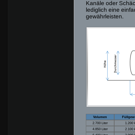
Kanäle oder Schäc
lediglich eine einf
gewährleisten.
Volumen
Füllgew
2.700 Liter
1.200 
4.850 Liter
2.100 
6.400 Liter
2.900 