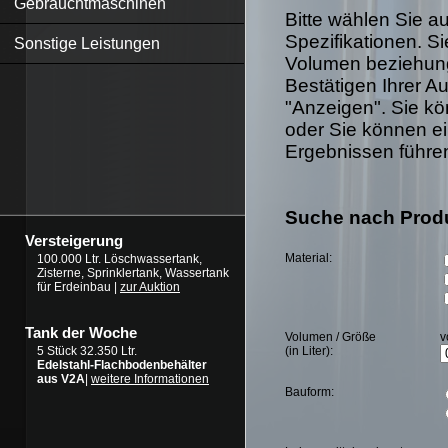
Gebrauchtmaschinen
Bitte wählen Sie 
Spezifikationen. S
Sonstige Leistungen
Volumen beziehung
Bestätigen Ihrer Au
"Anzeigen". Sie kö
oder Sie können ei
Ergebnissen führe
Suche nach Prod
Versteigerung
Material:
100.000 Ltr. Löschwassertank,
Zisterne, Sprinklertank, Wassertank
für Erdeinbau |
zur Auktion
Tank der Woche
Volumen / Größe
v
(in Liter):
5 Stück 32.350 Ltr.
Edelstahl-Flachbodenbehälter
aus V2A
|
weitere Informationen
Bauform: