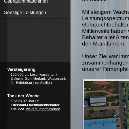
Gebrauchtmaschinen
Mit stetigem Wachs
Sonstige Leistungen
Leistungsspektrum 
Gebrauchtbehälter
Mittlerweile haben
Behälter aller Art
den Marktführern.
Unser Ziel war imm
zusammenhängende
unserer Firmenphil
Versteigerung
100.000 Ltr. Löschwassertank,
Zisterne, Sprinklertank, Wassertank
für Erdeinbau |
zur Auktion
Tank der Woche
5 Stück 32.350 Ltr.
Edelstahl-Flachbodenbehälter
aus V2A
|
weitere Informationen