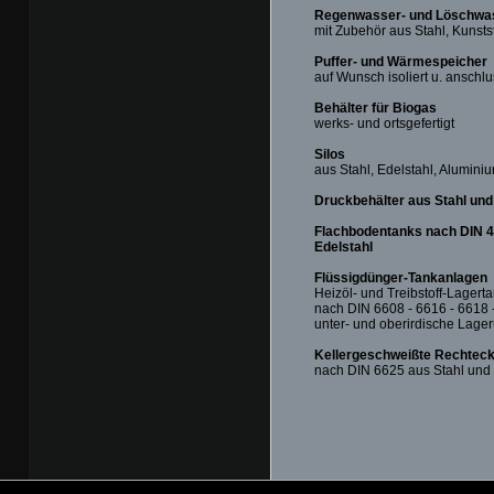
Regenwasser- und Löschwas
mit Zubehör aus Stahl, Kunsts
Puffer- und Wärmespeicher
auf Wunsch isoliert u. anschlu
Behälter für Biogas
werks- und ortsgefertigt
Silos
aus Stahl, Edelstahl, Aluminiu
Druckbehälter aus Stahl und
Flachbodentanks nach DIN 41
Edelstahl
Flüssigdünger-Tankanlagen
Heizöl- und Treibstoff-Lagert
nach DIN 6608 - 6616 - 6618 
unter- und oberirdische Lage
Kellergeschweißte Rechtec
nach DIN 6625 aus Stahl und 