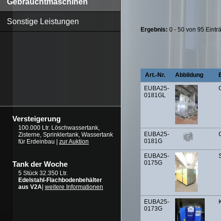
Gebrauchtmaschinen
Sonstige Leistungen
Ergebnis:
0 - 50 von 95 Eintr
Art.-Nr.
Abbildung
EUBA25-
0181GL
Versteigerung
100.000 Ltr. Löschwassertank,
EUBA25-
Zisterne, Sprinklertank, Wassertank
0181G
für Erdeinbau |
zur Auktion
EUBA25-
0175G
Tank der Woche
5 Stück 32.350 Ltr.
Edelstahl-Flachbodenbehälter
aus V2A
|
weitere Informationen
EUBA25-
0173G