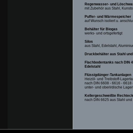
Regenwasser- und Löschwas
mit Zubehör aus Stahl, Kunsts
Puffer- und Wärmespeicher
auf Wunsch isoliert u. anschlu
Behälter für Biogas
werks- und ortsgefertigt
Silos
aus Stahl, Edelstahl, Aluminiu
Druckbehälter aus Stahl und
Flachbodentanks nach DIN 41
Edelstahl
Flüssigdünger-Tankanlagen
Heizöl- und Treibstoff-Lagert
nach DIN 6608 - 6616 - 6618 
unter- und oberirdische Lage
Kellergeschweißte Rechtec
nach DIN 6625 aus Stahl und 