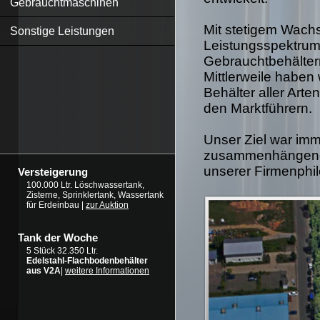
Gebrauchtmaschinen
Mit stetigem Wachs
Sonstige Leistungen
Leistungsspektrum 
Gebrauchtbehälter
Mittlerweile haben
Behälter aller Art
den Marktführern.
Unser Ziel war imm
zusammenhängende
unserer Firmenphil
Versteigerung
100.000 Ltr. Löschwassertank,
Zisterne, Sprinklertank, Wassertank
für Erdeinbau |
zur Auktion
Tank der Woche
5 Stück 32.350 Ltr.
Edelstahl-Flachbodenbehälter
aus V2A
|
weitere Informationen