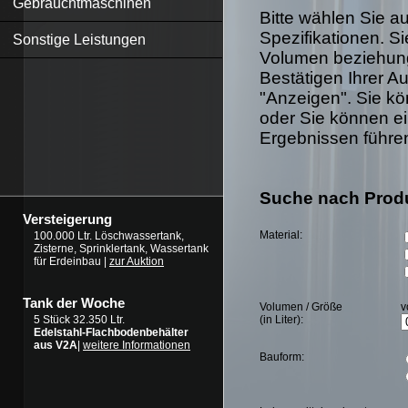
Gebrauchtmaschinen
Bitte wählen Sie 
Spezifikationen. S
Sonstige Leistungen
Volumen beziehung
Bestätigen Ihrer Au
"Anzeigen". Sie kö
oder Sie können ei
Ergebnissen führe
Suche nach Prod
Versteigerung
Material:
100.000 Ltr. Löschwassertank,
Zisterne, Sprinklertank, Wassertank
für Erdeinbau |
zur Auktion
Tank der Woche
Volumen / Größe
v
(in Liter):
5 Stück 32.350 Ltr.
Edelstahl-Flachbodenbehälter
aus V2A
|
weitere Informationen
Bauform: